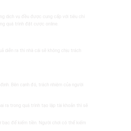
ững dịch vụ đều được cung cấp với tiêu chí
ong quá trình đặt cược online.
 diễn ra thì nhà cái sẽ không chịu trách
định. Bên cạnh đó, trách nhiệm của người
 ra trong quá trình tạo lập tài khoản thì sẽ
ờ bạc để kiếm tiền. Người chơi có thể kiếm