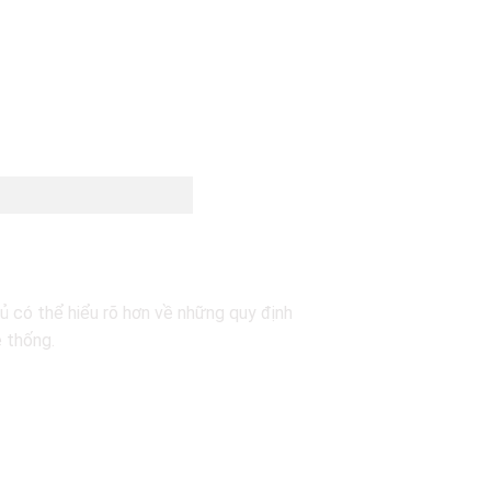
ủ có thể hiểu rõ hơn về những quy định
ệ thống.