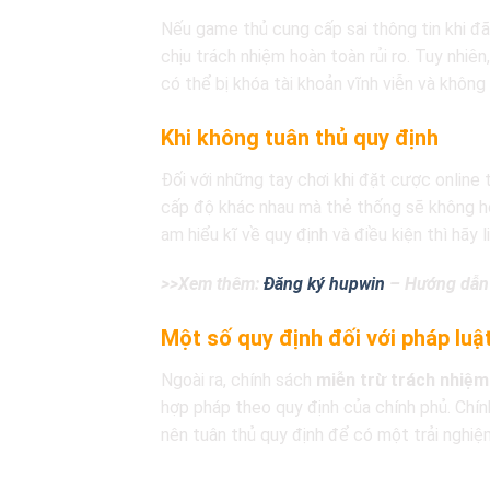
Nếu game thủ cung cấp sai thông tin khi đã l
chịu trách nhiệm hoàn toàn rủi ro. Tuy nhiên
có thể bị khóa tài khoản vĩnh viễn và không
Khi không tuân thủ quy định
Đối với những tay chơi khi đặt cược online 
cấp độ khác nhau mà thẻ thống sẽ không hỗ 
am hiểu kĩ về quy định và điều kiện thì hãy 
>>Xem thêm:
Đăng ký hupwin
– Hướng dẫn 
Một số quy định đối với pháp luậ
Ngoài ra, chính sách
miễn trừ trách nhiệ
hợp pháp theo quy định của chính phủ. Chín
nên tuân thủ quy định để có một trải nghiệ