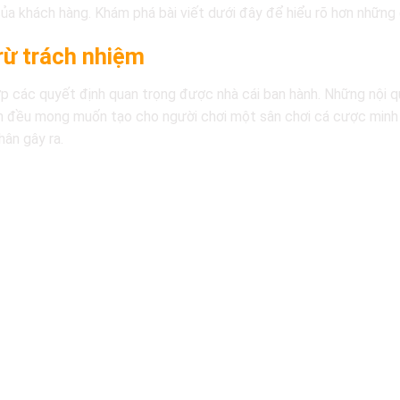
của khách hàng. Khám phá bài viết dưới đây để hiểu rõ hơn những 
rừ trách nhiệm
ợp các quyết định quan trọng được nhà cái ban hành. Những nội q
n đều mong muốn tạo cho người chơi một sân chơi cá cược minh bạ
hân gây ra.