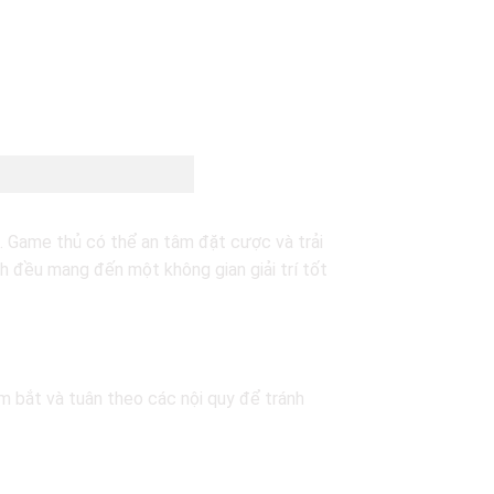
. Game thủ có thể an tâm đặt cược và trải
ịnh đều mang đến một không gian giải trí tốt
m bắt và tuân theo các nội quy để tránh