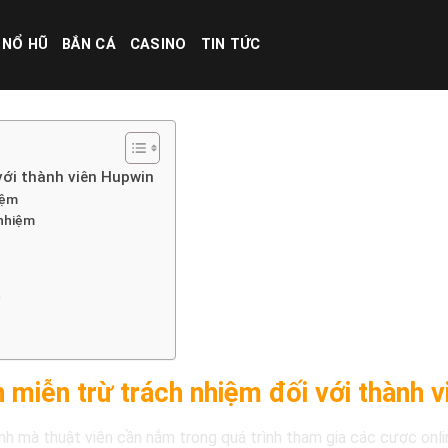
NỔ HŨ
BẮN CÁ
CASINO
TIN TỨC
với thành viên Hupwin
iệm
 nhiệm
c
 miễn trừ trách nhiệm đối với thành 
ịnh mà thuật viên cần nắm trong quá trình tham gia các cược onl