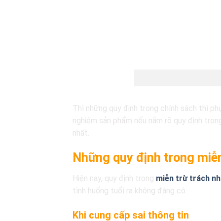
Thì những quy định trong chính sách thì p
nghiệm sản phẩm nếu nắm rõ quy định tro
nhất.
Những quy định trong miễn
Hiện nay, quy định trong
miễn trừ trách n
tình huống tuổi ra không đáng có:
Khi cung cấp sai thông tin